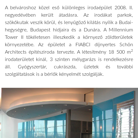
A belvároshoz közel eső különleges irodaépület 2008. II.
negyedévében került átadásra. Az irodákat parkok,
szökőkutak veszik körül, és lenyűgöző kilátás nyílik a Budai-
hegységre, Budapest hídjaira és a Dunára. A Millennium
Tower II tökéletesen illeszkedik a környező zöldterületek
környezetébe. Az épületet a FIABCI díjnyertes Schön
2
Architects építésziroda tervezte. A létesítmény 18 500 m
irodaterületet kínál, 3 szinten mélygarázs is rendelkezésre
áll. Gyógyszertár, cukrászda, üzletek és további
szolgáltatások is a bérlők kényelmét szolgálják.