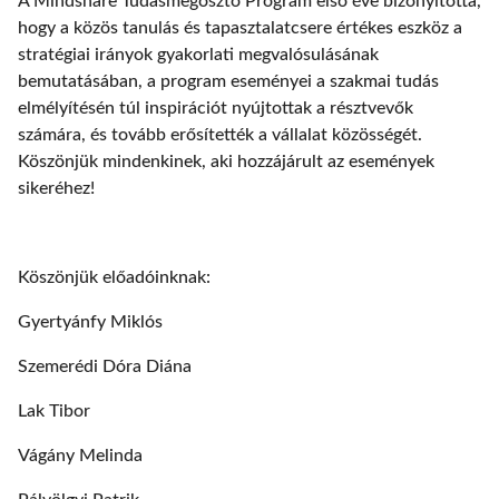
A Mindshare Tudásmegosztó Program első éve bizonyította,
hogy a közös tanulás és tapasztalatcsere értékes eszköz a
stratégiai irányok gyakorlati megvalósulásának
bemutatásában, a program eseményei a szakmai tudás
elmélyítésén túl inspirációt nyújtottak a résztvevők
számára, és tovább erősítették a vállalat közösségét.
Köszönjük mindenkinek, aki hozzájárult az események
sikeréhez!
Köszönjük előadóinknak:
Gyertyánfy Miklós
Szemerédi Dóra Diána
Lak Tibor
Vágány Melinda