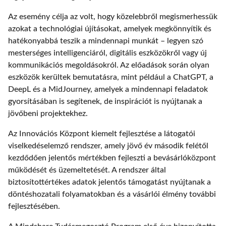
Az esemény célja az volt, hogy közelebbről megismerhessük
azokat a technológiai újításokat, amelyek megkönnyítik és
hatékonyabbá teszik a mindennapi munkát – legyen szó
mesterséges intelligenciáról, digitális eszközökről vagy új
kommunikációs megoldásokról. Az előadások során olyan
eszközök kerültek bemutatásra, mint például a ChatGPT, a
DeepL és a MidJourney, amelyek a mindennapi feladatok
gyorsításában is segítenek, de inspirációt is nyújtanak a
jövőbeni projektekhez.
Az Innovációs Központ kiemelt fejlesztése a látogatói
viselkedéselemző rendszer, amely jövő év második felétől
kezdődően jelentős mértékben fejleszti a bevásárlóközpont
működését és üzemeltetését. A rendszer által
biztosítottértékes adatok jelentős támogatást nyújtanak a
döntéshozatali folyamatokban és a vásárlói élmény további
fejlesztésében.