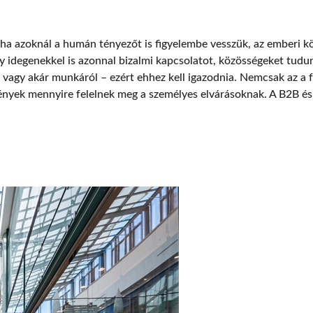
t, ha azoknál a humán tényezőt is figyelembe vesszük, az emberi 
gy idegenekkel is azonnal bizalmi kapcsolatot, közösségeket tudun
l vagy akár munkáról – ezért ehhez kell igazodnia. Nemcsak az a f
nyek mennyire felelnek meg a személyes elvárásoknak. A B2B és 