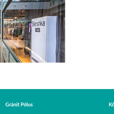
Gránit Pólus
Kö