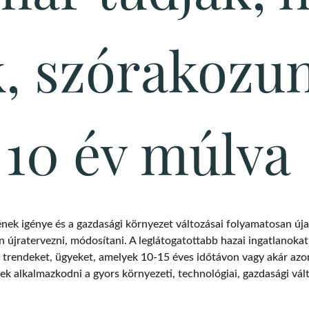
, szórakozu
10 év múlva
ének igénye és a gazdasági környezet változásai folyamatosan úja
n újratervezni, módosítani. A leglátogatottabb hazai ingatlanokat
a trendeket, ügyeket, amelyek 10-15 éves időtávon vagy akár azo
ek alkalmazkodni a gyors környezeti, technológiai, gazdasági vá