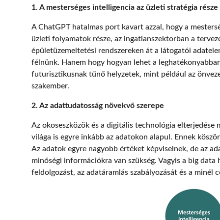
1. A mesterséges intelligencia az üzleti stratégia része
A ChatGPT hatalmas port kavart azzal, hogy a mestersége
üzleti folyamatok része, az ingatlanszektorban a tervezé
épületüzemeltetési rendszereken át a látogatói adatele
félnünk. Hanem hogy hogyan lehet a leghatékonyabban 
futurisztikusnak tűnő helyzetek, mint például az önvez
szakember.
2. Az adattudatosság növekvő szerepe
Az okoseszközök és a digitális technológia elterjedése m
világa is egyre inkább az adatokon alapul. Ennek köszö
Az adatok egyre nagyobb értéket képviselnek, de az a
minőségi információkra van szükség. Vagyis a big data h
feldolgozást, az adatáramlás szabályozását és a minél c