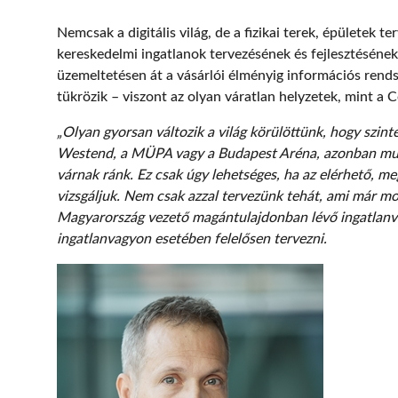
Nemcsak a digitális világ, de a fizikai terek, épületek t
kereskedelmi ingatlanok tervezésének és fejlesztésének
üzemeltetésen át a vásárlói élményig információs rendsz
tükrözik – viszont az olyan váratlan helyzetek, mint a 
„Olyan gyorsan változik a világ körülöttünk, hogy szin
Westend, a MÜPA vagy a Budapest Aréna, azonban muszáj
várnak ránk. Ez csak úgy lehetséges, ha az elérhető, me
vizsgáljuk. Nem csak azzal tervezünk tehát, ami már mo
Magyarország vezető magántulajdonban lévő ingatlanvag
ingatlanvagyon esetében felelősen tervezni.