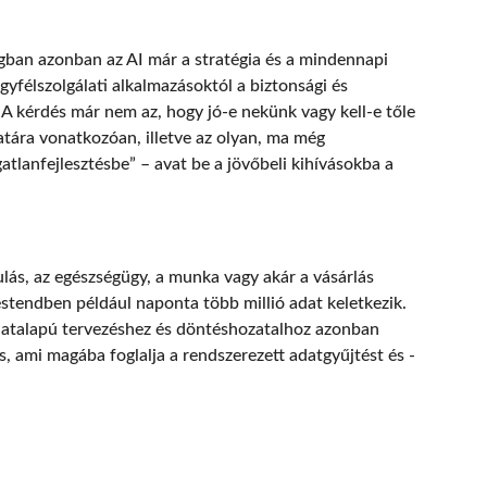
lágban azonban az AI már a stratégia és a mindennapi
gyfélszolgálati alkalmazásoktól a biztonsági és
A kérdés már nem az, hogy jó-e nekünk vagy kell-e tőle
tára vonatkozóan, illetve az olyan, ma még
tlanfejlesztésbe” – avat be a jövőbeli kihívásokba a
nulás, az egészségügy, a munka vagy akár a vásárlás
stendben például naponta több millió adat keletkezik.
adatalapú tervezéshez és döntéshozatalhoz azonban
, ami magába foglalja a rendszerezett adatgyűjtést és -