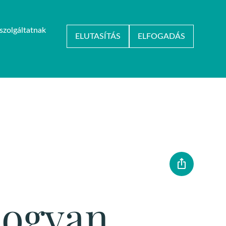
szolgáltatnak
HU
/
EN
ELUTASÍTÁS
ELFOGADÁS
KARRIER
KAPCSOLAT
ÉNET
hogyan