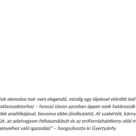
tok elemzése már nem elegendő, mindig egy lépéssel előrébb kell j
atlanszektorhoz – hosszú távon azonban éppen ezek határozzák me
dek analitikájával, bevonva ebbe jövőkutatót, AI szakértőt, körn
ciát, az adatvagyon-felhasználását és az erőforráshatékony zöld
gényeihez való igazodást” – hangsúlyozta ki Gyertyánfy.