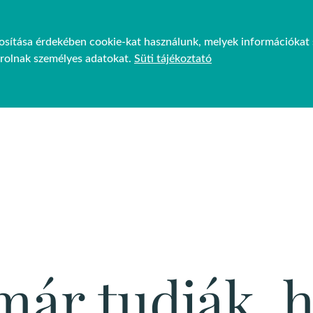
ztosítása érdekében cookie-kat használunk, melyek információkat 
JEKTEK
FENNTARTHATÓSÁG
GP VENUES
HÍREK
árolnak személyes adatokat.
Süti tájékoztató
PAT
TEVÉKENYSÉGEINK
DÍJAK
CÉGTÖRT
már tudják, 