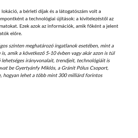
lokáció, a bérleti díjak és a látogatószám volt a
pontként a technológiai újítások: a kivitelezéstől az
amatokat. Ezek azok az információk, amik főként a jelent
atók előre.
zágos szinten meghatározó ingatlanok esetében, mint a
s, amik a következő 5-10 évben vagy akár azon is túl
ehetséges irányvonalait, trendjeit, technológiáit is
avat be Gyertyánfy Miklós, a Gránit Pólus Csoport,
hogyan lehet a több mint 300 milliárd forintos