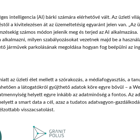
s intelligencia (AI) bárki számára elérhetővé vált. Az üzleti vi
stől a kivitelezésen át az üzemeltetésig egyaránt jelen van. „Az ü
mzésekig számos módon jelenik meg és terjed az AI alkalmazása. 
alkalmazni, milyen szabályozásokat vezetnek majd be a használa
ető járművek parkolásának megoldása hogyan fog beépülni az inga
iatt az üzleti élet mellett a szórakozás, a médiafogyasztás, a ta
nhetően a látogatókról gyűjthető adatok köre egyre bővül – a We
datmennyiség helyett egyre inkább az adatminőség a fontos. Az 
elyett a smart data a cél, azaz a tudatos adatvagyon-gazdálkodás
élzottabb visszacsatolást.