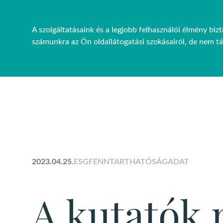
A szolgáltatásaink és a legjobb felhasználói élmény bi
FŐOLDAL
RÓLUNK
PRO
számunkra az Ön oldallátogatási szokásairól, de nem t
CSA
2023.04.25.
ESG
FENNTARTHATÓSÁG
ADAT
A kutatók 