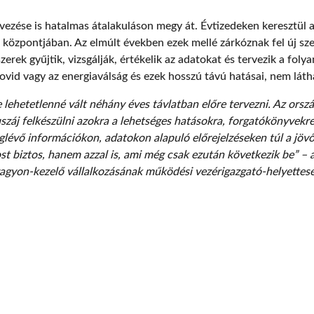
ervezése is hatalmas átalakuláson megy át. Évtizedeken keresztül a 
 központjában. Az elmúlt években ezek mellé zárkóznak fel új szem
erek gyűjtik, vizsgálják, értékelik az adatokat és tervezik a foly
Covid vagy az energiaválság és ezek hosszú távú hatásai, nem láth
te lehetetlenné vált néhány éves távlatban előre tervezni. Az ors
 felkészülni azokra a lehetséges hatásokra, forgatókönyvekre i
glévő információkon, adatokon alapuló előrejelzéseken túl a jövő l
st biztos, hanem azzal is, ami még csak ezután következik be” – 
yon-kezelő vállalkozásának működési vezérigazgató-helyettese, 